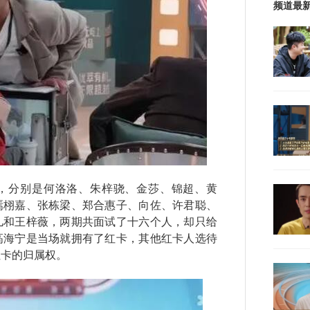
频道最
分别是何洛洛、朱梓骁、金莎、锦超、黄
焉栩嘉、张栋梁、郑合惠子、向佐、许君聪、
儿和王梓薇，两期共面试了十六个人，却只给
高海宁是当场就拥有了红卡，其他红卡人选待
红卡的归属权。