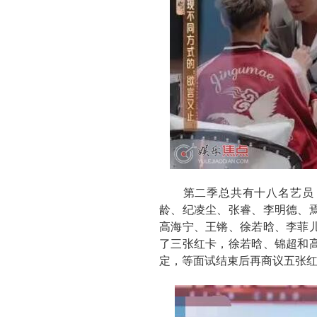
第二季总共有十八名艺员，
龄、纪凌尘、张睿、李明德、
高海宁、王锵、徐若晗、李菲
了三张红卡，徐若晗、锦超和
定，等面试结束后再商议五张