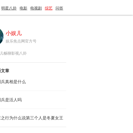
明星八卦
电影
电视剧
综艺
问答
小娱儿
娱乐焦点网官方号
儿畅聊影视八卦
新文章
阴兵真相是什么
阴兵是活人吗
庄之行为什么说第三个人是冬夏女王